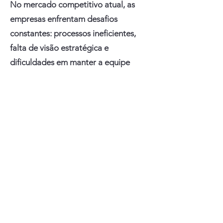
No mercado competitivo atual, as
empresas enfrentam desafios
constantes: processos ineficientes,
falta de visão estratégica e
dificuldades em manter a equipe
alinhada aos objetivos.
É aqui que uma consultoria em
gestão se torna indispensável.
Uma
consultoria especializada
oferece:
Diagnóstico preciso:
Identifica gargalos e oportunidades
de melhoria que podem passar
despercebidos
internamente.
Soluções
personalizadas: Alinha estratégias
inovadoras às necessidades