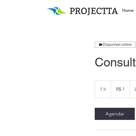
Home
Disponível online
Consult
1
Real
1 h
1
R$ 1
brasileiro
Agendar